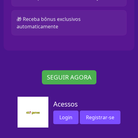
🎁 Receba bônus exclusivos
automaticamente
SEGUIR AGORA
Acessos
Login
Registrar-se