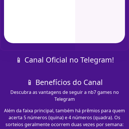
📱 Canal Oficial no Telegram!
📱 Benefícios do Canal
Descubra as vantagens de seguir a nb7 games no
Telegram
Além da faixa principal, também há prêmios para quem
acerta 5 números (quina) e 4 números (quadra). Os
sorteios geralmente ocorrem duas vezes por semana: