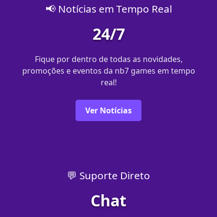
📢 Notícias em Tempo Real
24/7
Fique por dentro de todas as novidades,
promoções e eventos da nb7 games em tempo
real!
Ver Notícias
💬 Suporte Direto
Chat