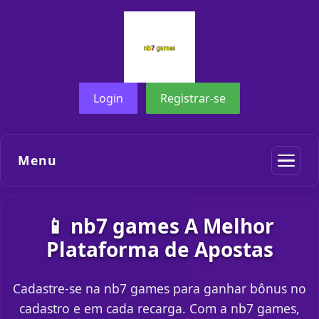
Login
Registrar-se
Menu
📱 nb7 games A Melhor
Plataforma de Apostas
Cadastre-se na nb7 games para ganhar bônus no
cadastro e em cada recarga. Com a nb7 games,