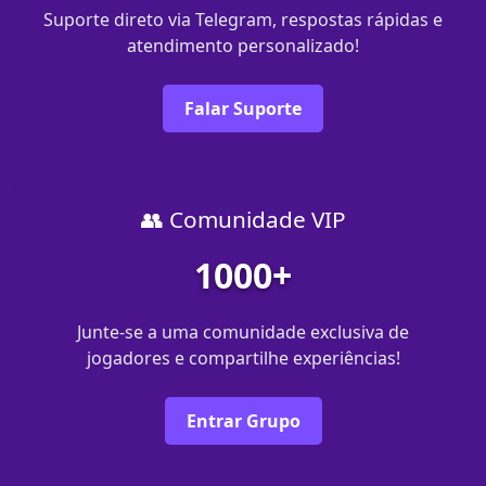
Suporte direto via Telegram, respostas rápidas e
atendimento personalizado!
Falar Suporte
👥 Comunidade VIP
1000+
Junte-se a uma comunidade exclusiva de
jogadores e compartilhe experiências!
Entrar Grupo