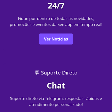
24/7
Fique por dentro de todas as novidades,
promoções e eventos da 5ee app em tempo real!
Ver Notícias
💬 Suporte Direto
Chat
Suporte direto via Telegram, respostas rápidas e
atendimento personalizado!