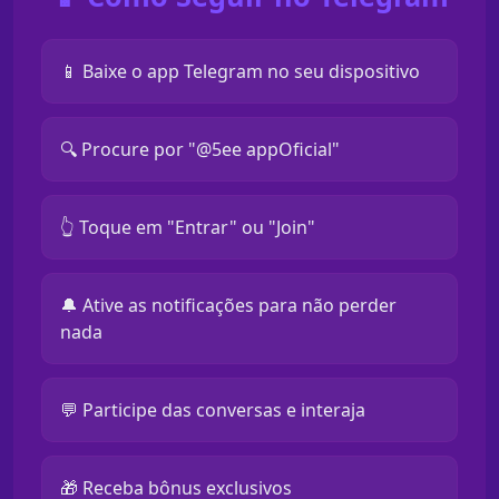
📱 Baixe o app Telegram no seu dispositivo
🔍 Procure por "@5ee appOficial"
👆 Toque em "Entrar" ou "Join"
🔔 Ative as notificações para não perder
nada
💬 Participe das conversas e interaja
🎁 Receba bônus exclusivos