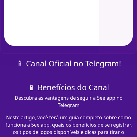
📱 Canal Oficial no Telegram!
📱 Benefícios do Canal
Descubra as vantagens de seguir a 5ee app no
Telegram
Neste artigo, você terá um guia completo sobre como
funciona a 5ee app, quais os benefícios de se registrar,
os tipos de jogos disponíveis e dicas para tirar o