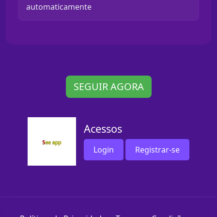
automaticamente
SEGUIR AGORA
Acessos
Login
Registrar-se