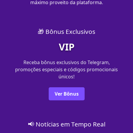
máximo proveito da plataforma.
🎁 Bônus Exclusivos
VIP
Receba bônus exclusivos do Telegram,
promoções especiais e códigos promocionais
únicos!
Ver Bônus
📢 Notícias em Tempo Real