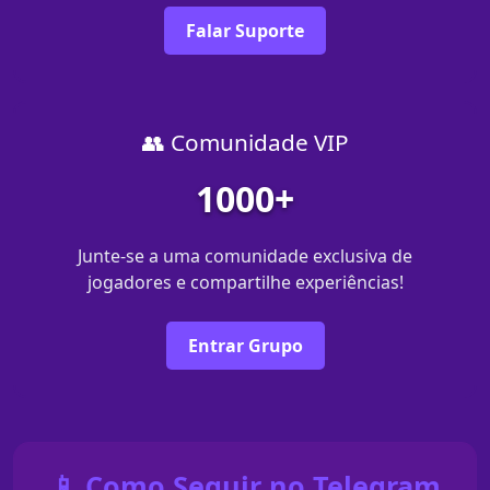
Falar Suporte
👥 Comunidade VIP
1000+
Junte-se a uma comunidade exclusiva de
jogadores e compartilhe experiências!
Entrar Grupo
📱 Como Seguir no Telegram