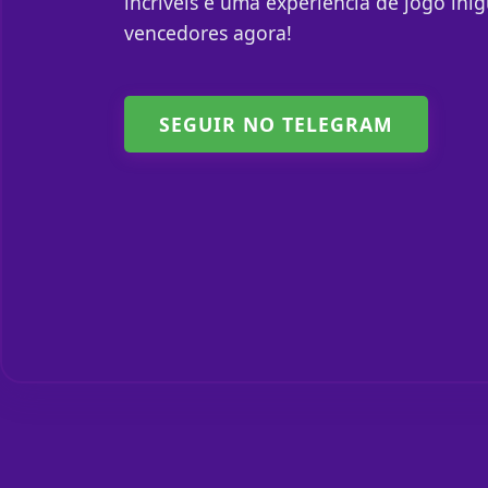
incríveis e uma experiência de jogo inig
vencedores agora!
SEGUIR NO TELEGRAM