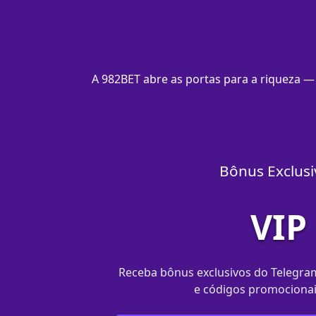
A 982BET abre as portas para a riqueza — 
Bônus Exclusi
VIP
Receba bônus exclusivos do Telegra
e códigos promocionai