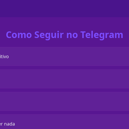
Como Seguir no Telegram
tivo
er nada