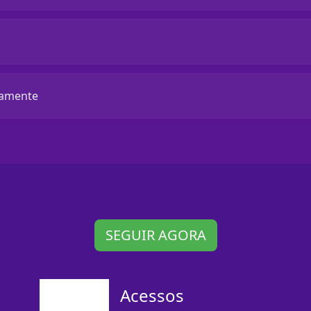
camente
SEGUIR AGORA
Acessos