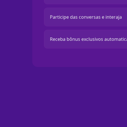
Participe das conversas e interaja
Receba bônus exclusivos automati