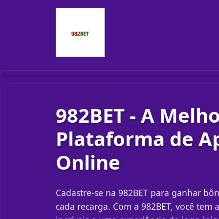
982BET - A Melh
Plataforma de A
Online
Cadastre-se na 982BET para ganhar bôn
cada recarga. Com a 982BET, você tem 