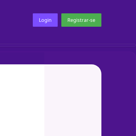
Login
Registrar-se