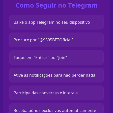
Como Seguir no Telegram
Baixe o app Telegram no seu dispositivo
Procure por "@9595BETOficial"
Toque em "Entrar" ou "Join"
Ative as notificações para não perder nada
Participe das conversas e interaja
Receba bônus exclusivos automaticamente