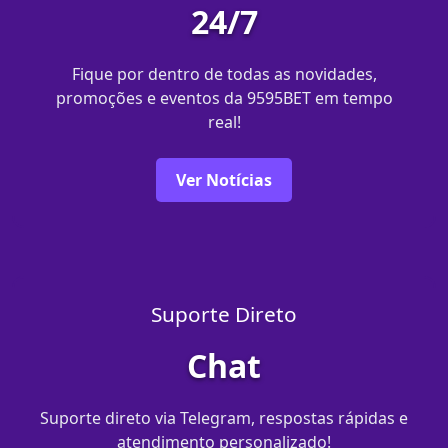
24/7
Fique por dentro de todas as novidades,
promoções e eventos da 9595BET em tempo
real!
Ver Notícias
Suporte Direto
Chat
Suporte direto via Telegram, respostas rápidas e
atendimento personalizado!