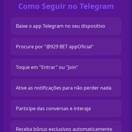
Como Seguir no Telegram
Baixe o app Telegram no seu dispositivo
Procure por "@929 BET appOficial"
Toque em "Entrar" ou "Join"
Ative as notificações para não perder nada
Participe das conversas e interaja
Receba bônus exclusivos automaticamente