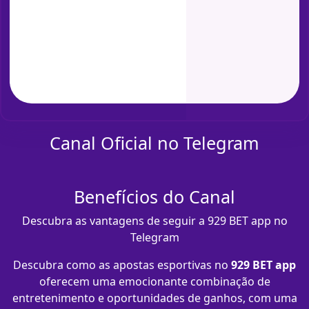
Canal Oficial no Telegram
Benefícios do Canal
Descubra as vantagens de seguir a 929 BET app no
Telegram
Descubra como as apostas esportivas no
929 BET app
oferecem uma emocionante combinação de
entretenimento e oportunidades de ganhos, com uma