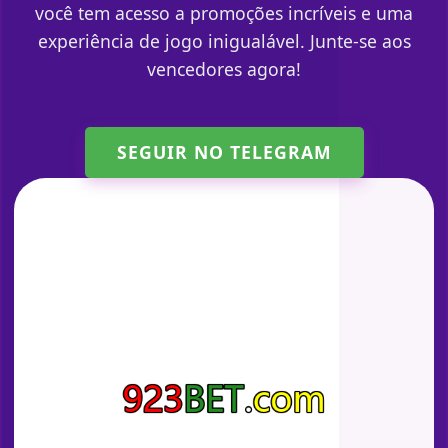
você tem acesso a promoções incríveis e uma
experiência de jogo inigualável. Junte-se aos
vencedores agora!
SEGUIR NO TELEGRAM