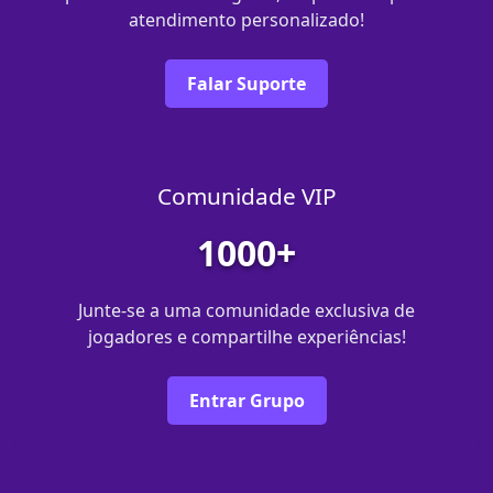
atendimento personalizado!
Falar Suporte
Comunidade VIP
1000+
Junte-se a uma comunidade exclusiva de
jogadores e compartilhe experiências!
Entrar Grupo