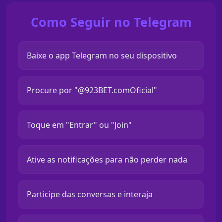
Como Seguir no Telegram
Baixe o app Telegram no seu dispositivo
Procure por "@923BET.comOficial"
Toque em "Entrar" ou "Join"
Ative as notificações para não perder nada
Participe das conversas e interaja