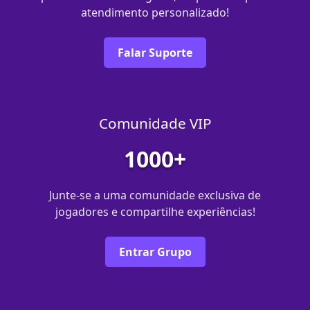
atendimento personalizado!
Falar Suporte
Comunidade VIP
1000+
Junte-se a uma comunidade exclusiva de
jogadores e compartilhe experiências!
Entrar Grupo