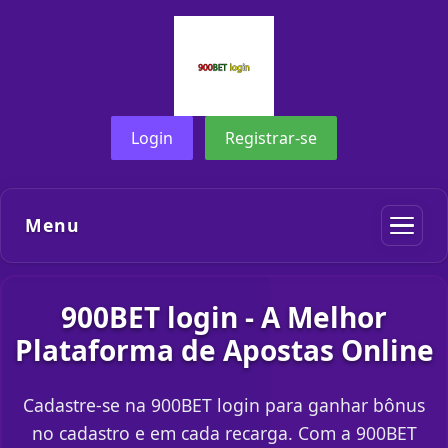
Login
Registrar-se
Menu
900BET login - A Melhor
Plataforma de Apostas Online
Cadastre-se na 900BET login para ganhar bônus
no cadastro e em cada recarga. Com a 900BET