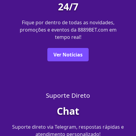
24/7
Fique por dentro de todas as novidades,
promoções e eventos da 8889BET.com em
tempo real!
Ver Notícias
Suporte Direto
Chat
Suporte direto via Telegram, respostas rápidas e
atendimento personalizado!