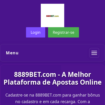
Login
Registrar-se
Menu
8889BET.com - A Melhor
Plataforma de Apostas Online
Cadastre-se na 8889BET.com para ganhar bônus
no cadastro e em cada recarga. Com a