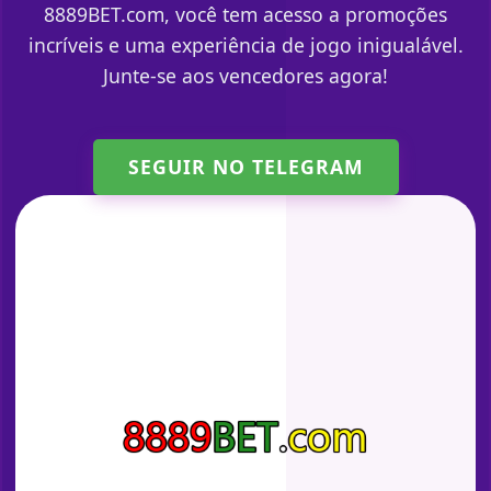
8889BET.com, você tem acesso a promoções
incríveis e uma experiência de jogo inigualável.
Junte-se aos vencedores agora!
SEGUIR NO TELEGRAM