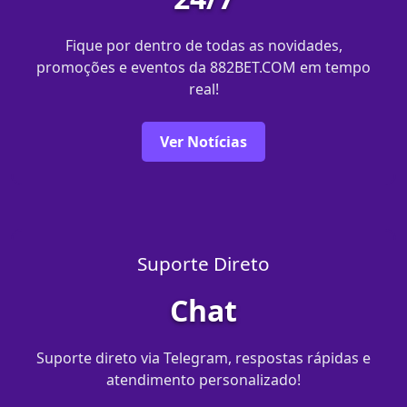
Fique por dentro de todas as novidades,
promoções e eventos da 882BET.COM em tempo
real!
Ver Notícias
Suporte Direto
Chat
Suporte direto via Telegram, respostas rápidas e
atendimento personalizado!