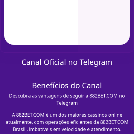
Canal Oficial no Telegram
Benefícios do Canal
Descubra as vantagens de seguir a 882BET.COM no
Telegram
A 882BET.COM é um dos maiores cassinos online
atualmente, com operações eficientes da 882BET.COM
Brasil , imbatíveis em velocidade e atendimento.