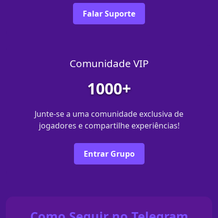
Falar Suporte
Comunidade VIP
1000+
Junte-se a uma comunidade exclusiva de
jogadores e compartilhe experiências!
Entrar Grupo
Como Seguir no Telegram