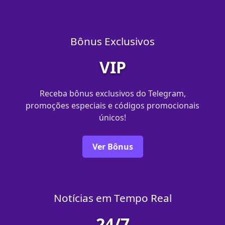
Bônus Exclusivos
VIP
Receba bônus exclusivos do Telegram,
promoções especiais e códigos promocionais
únicos!
Ver Bônus
Notícias em Tempo Real
24/7