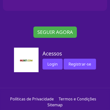
SEGUIR AGORA
Acessos
Login
Registrar-se
Políticas de Privacidade
Termos e Condições
Sitemap