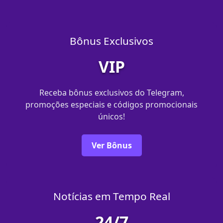
Bônus Exclusivos
VIP
Receba bônus exclusivos do Telegram,
promoções especiais e códigos promocionais
únicos!
Ver Bônus
Notícias em Tempo Real
24/7