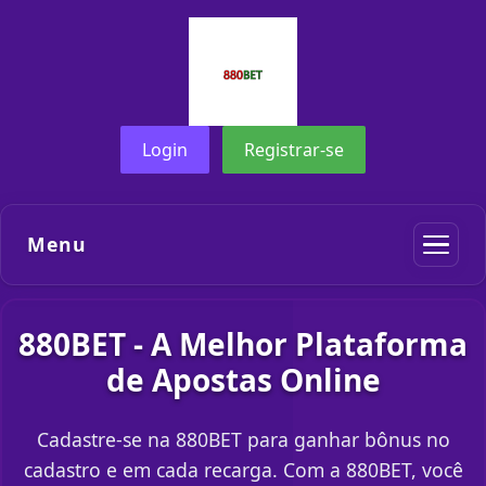
Login
Registrar-se
Menu
880BET - A Melhor Plataforma
de Apostas Online
Cadastre-se na 880BET para ganhar bônus no
cadastro e em cada recarga. Com a 880BET, você