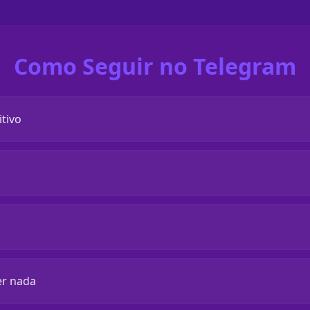
Como Seguir no Telegram
tivo
er nada