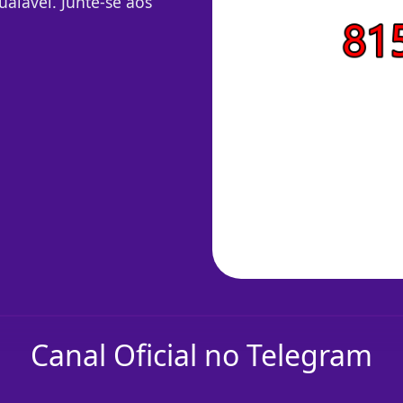
ualável. Junte-se aos
Canal Oficial no Telegram