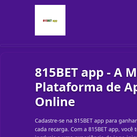
815BET app - A 
Plataforma de A
Online
Cadastre-se na 815BET app para ganhar
cada recarga. Com a 815BET app, você 