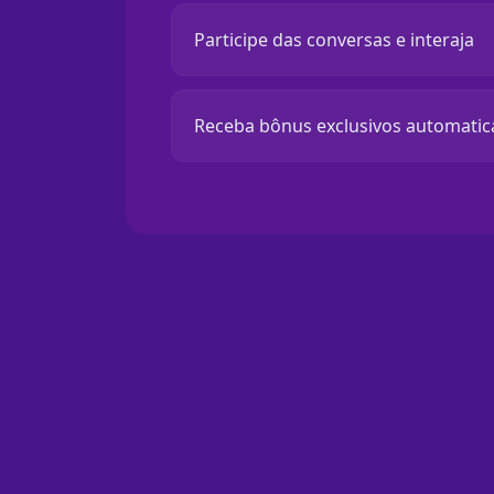
Participe das conversas e interaja
Receba bônus exclusivos automati