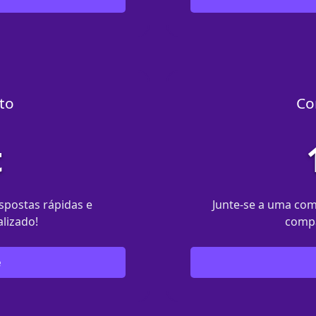
to
Co
t
espostas rápidas e
Junte-se a uma com
lizado!
compa
e