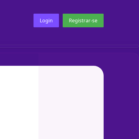
Login
Registrar-se