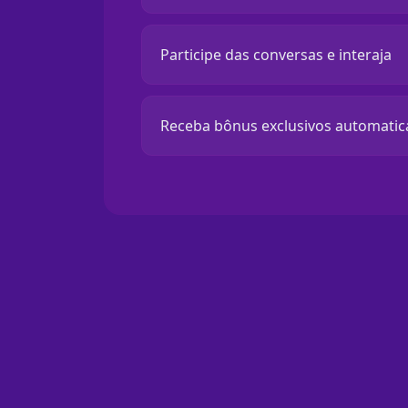
Participe das conversas e interaja
Receba bônus exclusivos automati