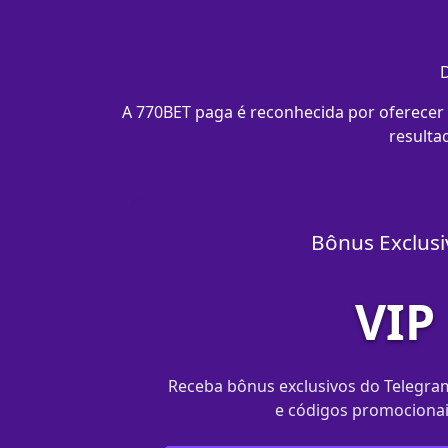
D
A 770BET paga é reconhecida por oferecer
resulta
Bônus Exclusi
VIP
Receba bônus exclusivos do Telegra
e códigos promocionai