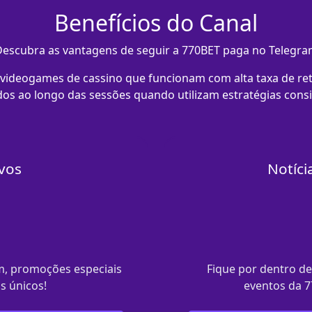
Benefícios do Canal
escubra as vantagens de seguir a 770BET paga no Telegr
 videogames de cassino que funcionam com alta taxa de re
dos ao longo das sessões quando utilizam estratégias consi
vos
Notíci
m, promoções especiais
Fique por dentro d
s únicos!
eventos da 7