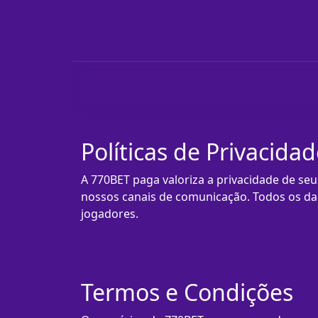
Políticas de Privacida
A 770BET paga valoriza a privacidade de se
nossos canais de comunicação. Todos os dad
jogadores.
Termos e Condições