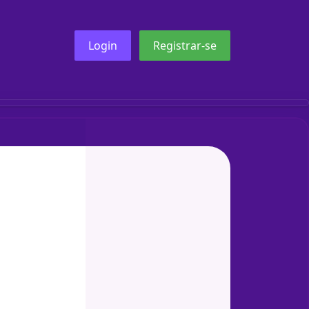
Login
Registrar-se