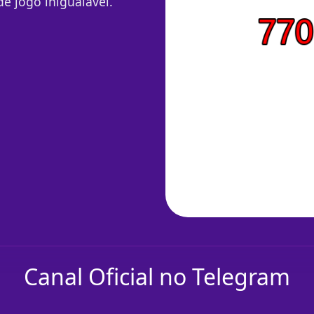
e jogo inigualável.
Canal Oficial no Telegram