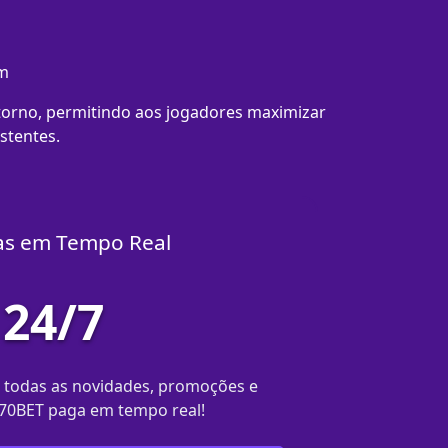
am
torno, permitindo aos jogadores maximizar
stentes.
as em Tempo Real
24/7
e todas as novidades, promoções e
70BET paga em tempo real!