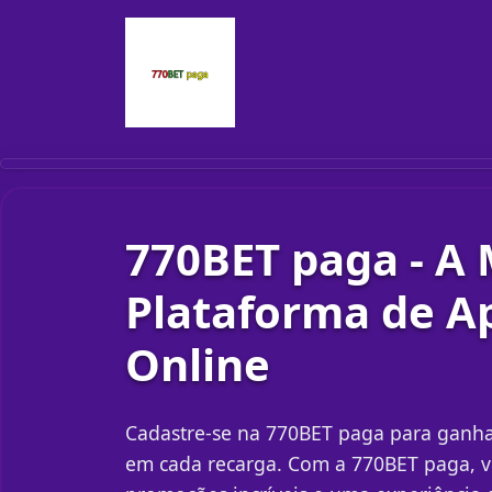
770BET paga - A
Plataforma de A
Online
Cadastre-se na 770BET paga para ganha
em cada recarga. Com a 770BET paga, v