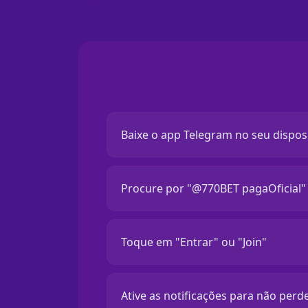
Baixe o app Telegram no seu disposi
Procure por "@770BET pagaOficial"
Toque em "Entrar" ou "Join"
Ative as notificações para não perd