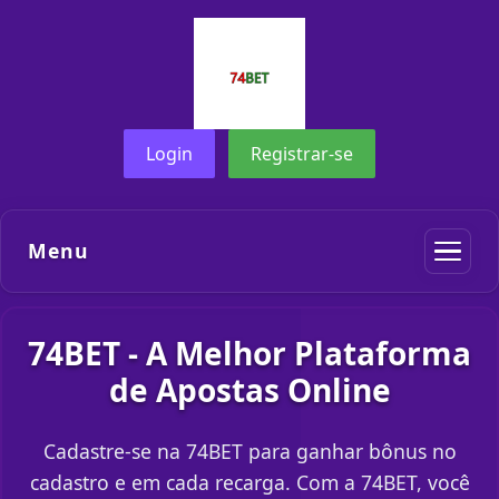
Login
Registrar-se
Menu
74BET - A Melhor Plataforma
de Apostas Online
Cadastre-se na 74BET para ganhar bônus no
cadastro e em cada recarga. Com a 74BET, você