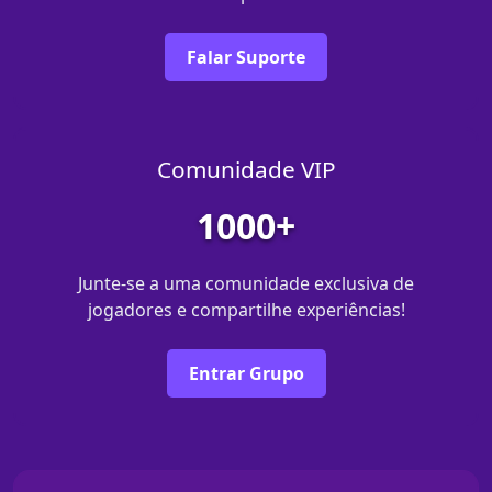
Falar Suporte
Comunidade VIP
1000+
Junte-se a uma comunidade exclusiva de
jogadores e compartilhe experiências!
Entrar Grupo