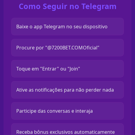
Como Seguir no Telegram
Baixe o app Telegram no seu dispositivo
Procure por "@7200BET.COMOficial"
Toque em "Entrar" ou "Join"
Ative as notificações para não perder nada
Participe das conversas e interaja
Receba bônus exclusivos automaticamente