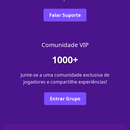
Falar Suporte
Comunidade VIP
1000+
Junte-se a uma comunidade exclusiva de
jogadores e compartilhe experiências!
Entrar Grupo