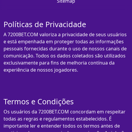
Sitemap
Políticas de Privacidade
A 7200BET.COM valoriza a privacidade de seus usuários
e está empenhada em proteger todas as informações
pessoais fornecidas durante o uso de nossos canais de
comunicação. Todos os dados coletados são utilizados
exclusivamente para fins de melhoria contínua da
experiência de nossos jogadores.
Termos e Condições
Os usuários da 7200BET.COM concordam em respeitar
todas as regras e regulamentos estabelecidos. É
importante ler e entender todos os termos antes de