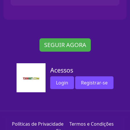
SEGUIR AGORA
Acessos
Login
Registrar-se
Políticas de Privacidade
Termos e Condições