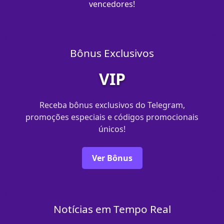
vencedores!
Bônus Exclusivos
VIP
Receba bônus exclusivos do Telegram,
promoções especiais e códigos promocionais
únicos!
Ver Bônus
Notícias em Tempo Real