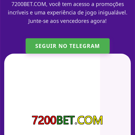
7200BET.COM, você tem acesso a promoções
incríveis e uma experiência de jogo inigualável.
Junte-se aos vencedores agora!
SEGUIR NO TELEGRAM