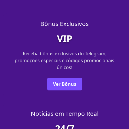
Bônus Exclusivos
VIP
Receba bônus exclusivos do Telegram,
promoções especiais e códigos promocionais
únicos!
Ver Bônus
Notícias em Tempo Real
24/7