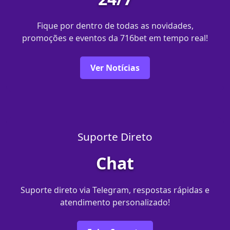
Fique por dentro de todas as novidades,
promoções e eventos da 716bet em tempo real!
Ver Notícias
Suporte Direto
Chat
Suporte direto via Telegram, respostas rápidas e
atendimento personalizado!