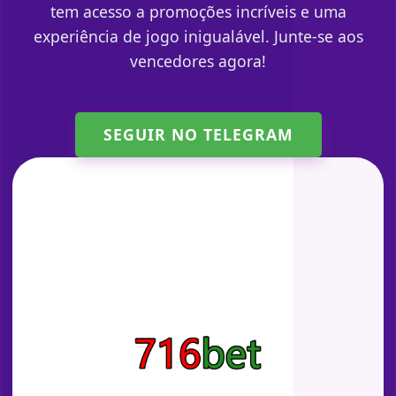
tem acesso a promoções incríveis e uma
experiência de jogo inigualável. Junte-se aos
vencedores agora!
SEGUIR NO TELEGRAM