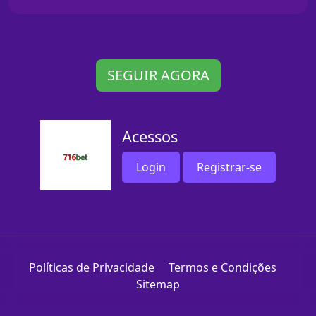
SEGUIR AGORA
Acessos
Login
Registrar-se
Políticas de Privacidade
Termos e Condições
Sitemap