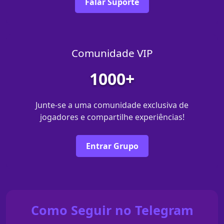
Falar Suporte
Comunidade VIP
1000+
Junte-se a uma comunidade exclusiva de
jogadores e compartilhe experiências!
Entrar Grupo
Como Seguir no Telegram