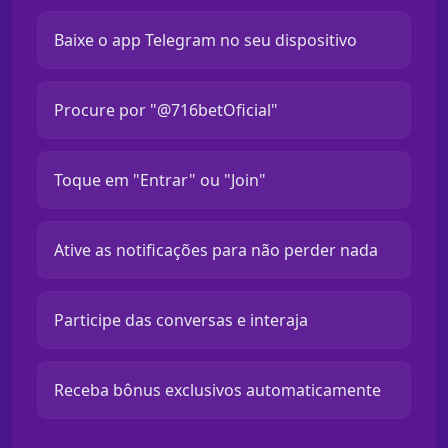
Baixe o app Telegram no seu dispositivo
Procure por "@716betOficial"
Toque em "Entrar" ou "Join"
Ative as notificações para não perder nada
Participe das conversas e interaja
Receba bônus exclusivos automaticamente