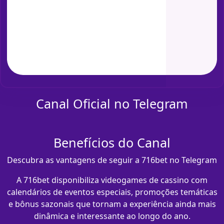
Canal Oficial no Telegram
Benefícios do Canal
Descubra as vantagens de seguir a 716bet no Telegram
A 716bet disponibiliza videogames de cassino com
calendários de eventos especiais, promoções temáticas
e bônus sazonais que tornam a experiência ainda mais
dinâmica e interessante ao longo do ano.