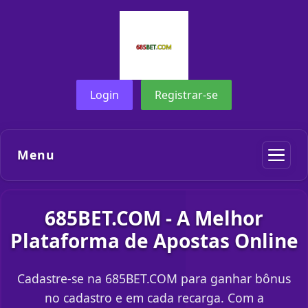
Login
Registrar-se
Menu
685BET.COM - A Melhor
Plataforma de Apostas Online
Cadastre-se na 685BET.COM para ganhar bônus
no cadastro e em cada recarga. Com a