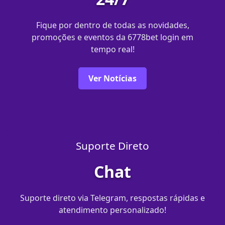
Fique por dentro de todas as novidades,
promoções e eventos da 6778bet login em
tempo real!
Ver Notícias
Suporte Direto
Chat
Suporte direto via Telegram, respostas rápidas e
atendimento personalizado!