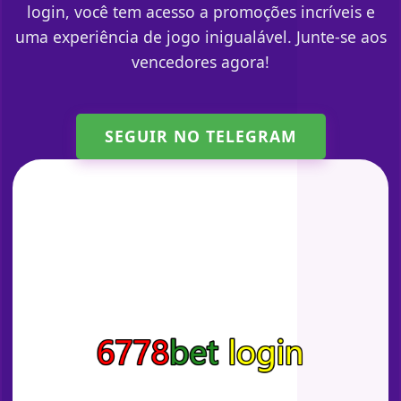
login, você tem acesso a promoções incríveis e
uma experiência de jogo inigualável. Junte-se aos
vencedores agora!
SEGUIR NO TELEGRAM