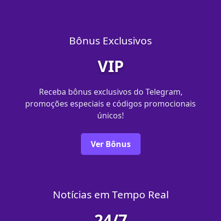
Bônus Exclusivos
VIP
Receba bônus exclusivos do Telegram,
promoções especiais e códigos promocionais
únicos!
Ver Bônus
Notícias em Tempo Real
24/7