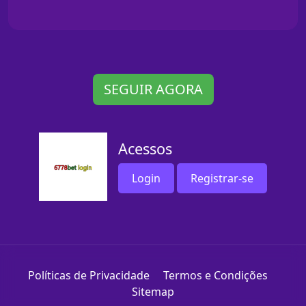
SEGUIR AGORA
Acessos
Login
Registrar-se
Políticas de Privacidade
Termos e Condições
Sitemap