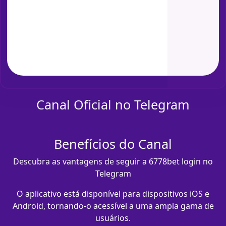
Canal Oficial no Telegram
Benefícios do Canal
Descubra as vantagens de seguir a 6778bet login no
Telegram
O aplicativo está disponível para dispositivos iOS e
Android, tornando-o acessível a uma ampla gama de
usuários.