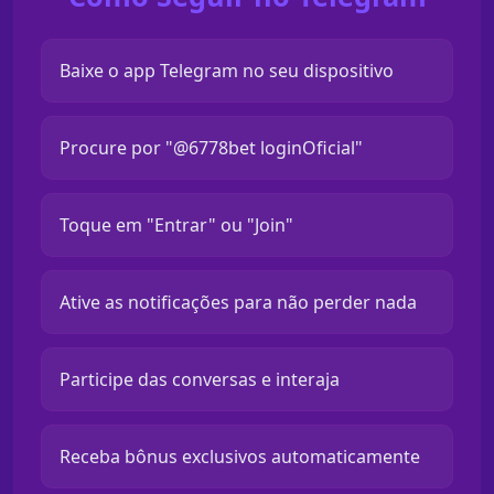
Baixe o app Telegram no seu dispositivo
Procure por "@6778bet loginOficial"
Toque em "Entrar" ou "Join"
Ative as notificações para não perder nada
Participe das conversas e interaja
Receba bônus exclusivos automaticamente