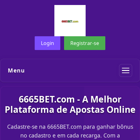
Login
Registrar-se
Menu
6665BET.com - A Melhor
Plataforma de Apostas Online
Cadastre-se na 6665BET.com para ganhar bônus
no cadastro e em cada recarga. Com a