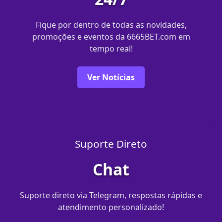
Fique por dentro de todas as novidades,
promoções e eventos da 6665BET.com em
tempo real!
Ver Notícias
Suporte Direto
Chat
Suporte direto via Telegram, respostas rápidas e
atendimento personalizado!