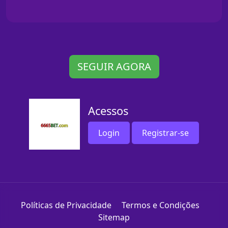
SEGUIR AGORA
Acessos
Login
Registrar-se
Políticas de Privacidade
Termos e Condições
Sitemap