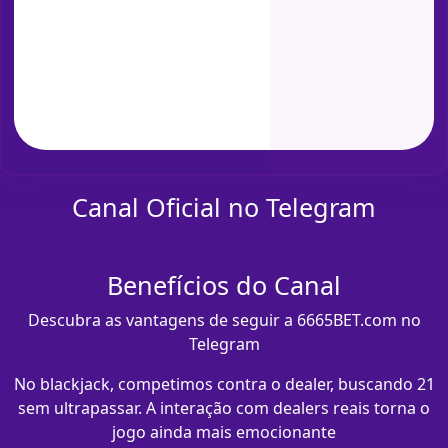
Canal Oficial no Telegram
Benefícios do Canal
Descubra as vantagens de seguir a 6665BET.com no
Telegram
No blackjack, competimos contra o dealer, buscando 21
sem ultrapassar. A interação com dealers reais torna o
jogo ainda mais emocionante