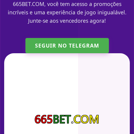
665BET.COM, você tem acesso a promoções
incríveis e uma experiência de jogo inigualável.
Junte-se aos vencedores agora!
SEGUIR NO TELEGRAM