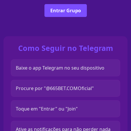
Entrar Grupo
Como Seguir no Telegram
Baixe o app Telegram no seu dispositivo
Procure por "@665BET.COMOficial"
Toque em "Entrar" ou "Join"
Ative as notificações para não perder nada