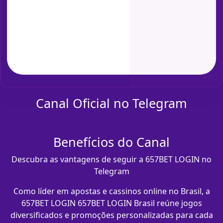
Canal Oficial no Telegram
Benefícios do Canal
Descubra as vantagens de seguir a 657BET LOGIN no
Telegram
Como líder em apostas e cassinos online no Brasil, a
657BET LOGIN 657BET LOGIN Brasil reúne jogos
diversificados e promoções personalizadas para cada