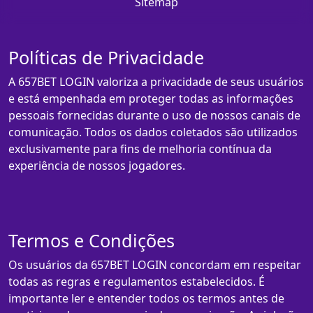
Sitemap
Políticas de Privacidade
A 657BET LOGIN valoriza a privacidade de seus usuários
e está empenhada em proteger todas as informações
pessoais fornecidas durante o uso de nossos canais de
comunicação. Todos os dados coletados são utilizados
exclusivamente para fins de melhoria contínua da
experiência de nossos jogadores.
Termos e Condições
Os usuários da 657BET LOGIN concordam em respeitar
todas as regras e regulamentos estabelecidos. É
importante ler e entender todos os termos antes de