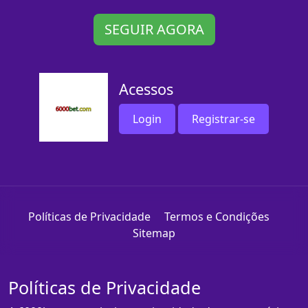
SEGUIR AGORA
Acessos
Login
Registrar-se
Políticas de Privacidade
Termos e Condições
Sitemap
Políticas de Privacidade