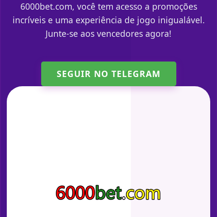
6000bet.com, você tem acesso a promoções
incríveis e uma experiência de jogo inigualável.
Junte-se aos vencedores agora!
SEGUIR NO TELEGRAM