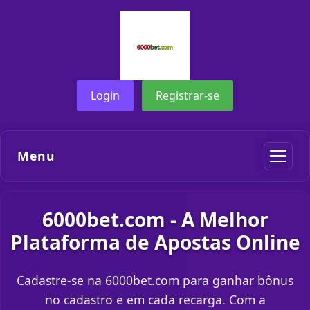
Login
Registrar-se
Menu
6000bet.com - A Melhor
Plataforma de Apostas Online
Cadastre-se na 6000bet.com para ganhar bônus
no cadastro e em cada recarga. Com a