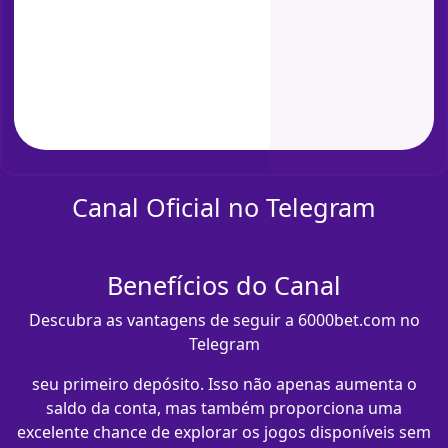
Canal Oficial no Telegram
Benefícios do Canal
Descubra as vantagens de seguir a 6000bet.com no
Telegram
seu primeiro depósito. Isso não apenas aumenta o
saldo da conta, mas também proporciona uma
excelente chance de explorar os jogos disponíveis sem