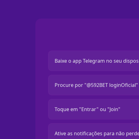
Baixe o app Telegram no seu disposi
Procure por "@592BET loginOficial"
Toque em "Entrar" ou "Join"
Ative as notificações para não perd