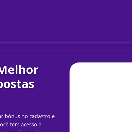
 Melhor
postas
ar bônus no cadastro e
você tem acesso a