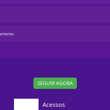
camente
SEGUIR AGORA
Acessos