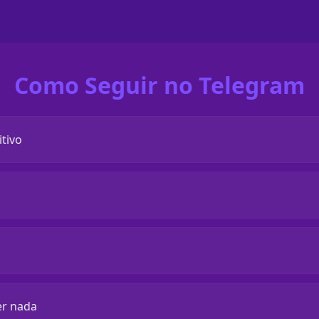
Como Seguir no Telegram
tivo
er nada