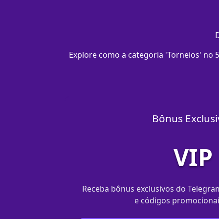
D
Explore como a categoria 'Torneios' no 
Bônus Exclusi
VIP
Receba bônus exclusivos do Telegra
e códigos promocionai