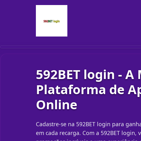
592BET login - A
Plataforma de A
Online
Cadastre-se na 592BET login para ganh
em cada recarga. Com a 592BET login, 