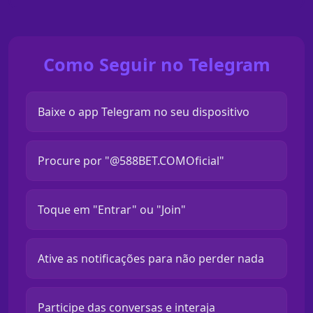
Como Seguir no Telegram
Baixe o app Telegram no seu dispositivo
Procure por "@588BET.COMOficial"
Toque em "Entrar" ou "Join"
Ative as notificações para não perder nada
Participe das conversas e interaja