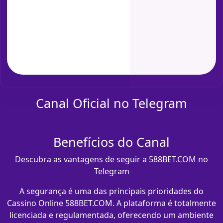
Canal Oficial no Telegram
Benefícios do Canal
Descubra as vantagens de seguir a 588BET.COM no
Telegram
A segurança é uma das principais prioridades do
Cassino Online 588BET.COM. A plataforma é totalmente
licenciada e regulamentada, oferecendo um ambiente