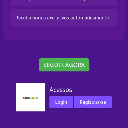
Receba bônus exclusivos automaticamente
SEGUIR AGORA
Acessos
Login
Registrar-se