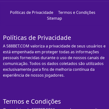
Políticas de Privacidade
Termos e Condições
Sitemap
Políticas de Privacidade
A 588BET.COM valoriza a privacidade de seus usuários e
está empenhada em proteger todas as informações
pessoais fornecidas durante o uso de nossos canais de
comunicação. Todos os dados coletados são utilizados
exclusivamente para fins de melhoria contínua da
experiência de nossos jogadores.
Termos e Condições