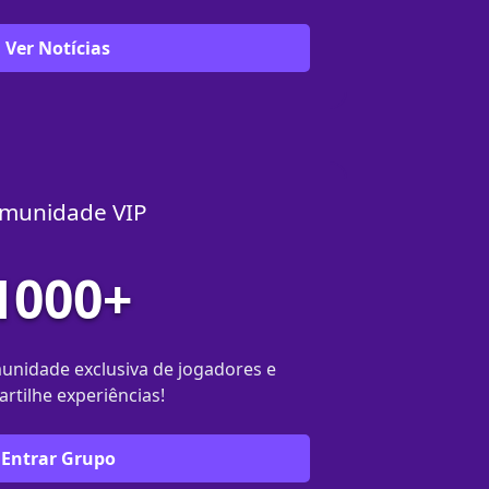
Ver Notícias
munidade VIP
1000+
unidade exclusiva de jogadores e
rtilhe experiências!
Entrar Grupo