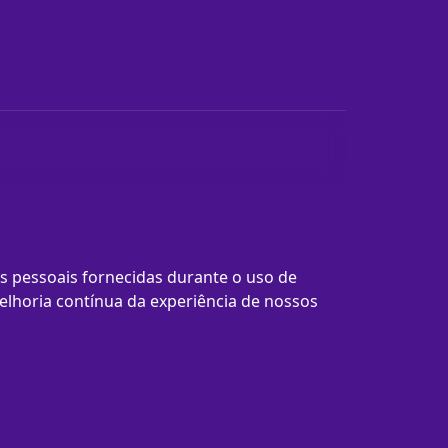
s pessoais fornecidas durante o uso de
elhoria contínua da experiência de nossos