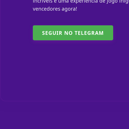
incríveis e uma experiência de jogo inig
vencedores agora!
SEGUIR NO TELEGRAM