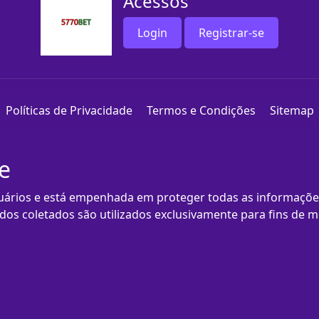
Acessos
Login
Registrar-se
Políticas de Privacidade
Termos e Condições
Sitemap
de
suários e está empenhada em proteger todas as informaçõe
os coletados são utilizados exclusivamente para fins de m