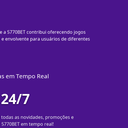
 e a 5770BET contribui oferecendo jogos
l e envolvente para usuários de diferentes
as em Tempo Real
24/7
e todas as novidades, promoções e
 5770BET em tempo real!