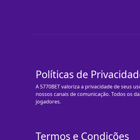
Políticas de Privacida
A 5770BET valoriza a privacidade de seus u
nossos canais de comunicação. Todos os dad
jogadores.
Termos e Condições