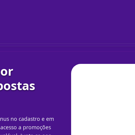
hor
postas
nus no cadastro e em
 acesso a promoções