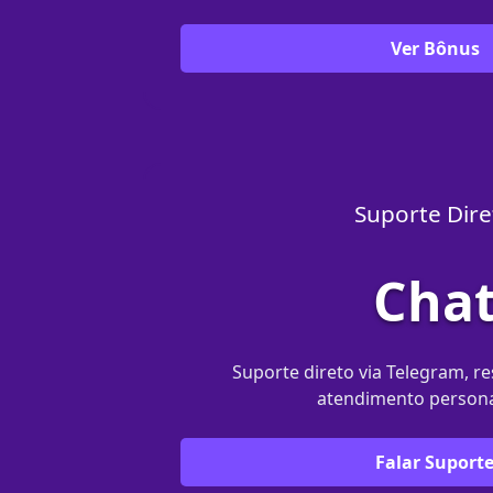
Ver Bônus
Suporte Dire
Cha
Suporte direto via Telegram, r
atendimento persona
Falar Suport