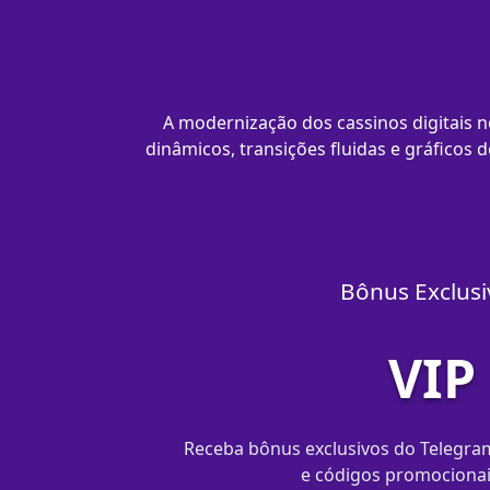
A modernização dos cassinos digitais n
dinâmicos, transições fluidas e gráficos 
Bônus Exclusi
VIP
Receba bônus exclusivos do Telegra
e códigos promocionai