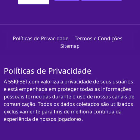
Políticas de Privacidade
Termos e Condições
Sitemap
Políticas de Privacidade
A 55KFBET.com valoriza a privacidade de seus usuários
e está empenhada em proteger todas as informações
pessoais fornecidas durante o uso de nossos canais de
comunicação. Todos os dados coletados são utilizados
exclusivamente para fins de melhoria contínua da
experiência de nossos jogadores.