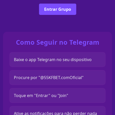
Entrar Grupo
Como Seguir no Telegram
Baixe o app Telegram no seu dispositivo
Procure por "@55KFBET.comOficial"
Toque em "Entrar" ou "Join"
Ative as notificações para não perder nada