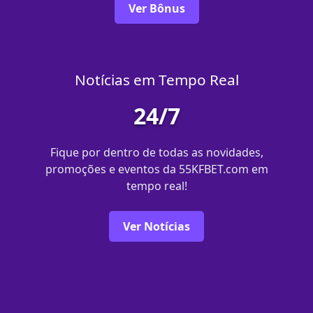
Ver Bônus
Notícias em Tempo Real
24/7
Fique por dentro de todas as novidades,
promoções e eventos da 55KFBET.com em
tempo real!
Ver Notícias