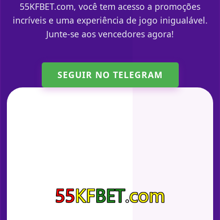
55KFBET.com, você tem acesso a promoções
incríveis e uma experiência de jogo inigualável.
Junte-se aos vencedores agora!
SEGUIR NO TELEGRAM