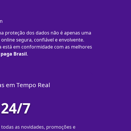
am
na proteção dos dados não é apenas uma
online segura, confiável e envolvente.
ma está em conformidade com as melhores
 paga Brasil
.
as em Tempo Real
24/7
e todas as novidades, promoções e