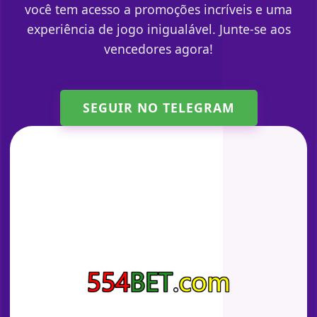
você tem acesso a promoções incríveis e uma
experiência de jogo inigualável. Junte-se aos
vencedores agora!
SEGUIR NO TELEGRAM