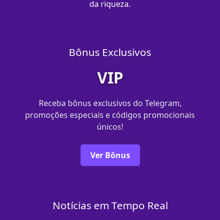
da riqueza.
Bônus Exclusivos
VIP
Receba bônus exclusivos do Telegram,
promoções especiais e códigos promocionais
únicos!
Ver Bônus
Notícias em Tempo Real