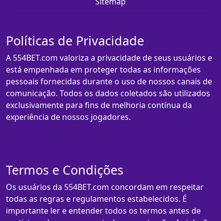
Sitemap
Políticas de Privacidade
A 554BET.com valoriza a privacidade de seus usuários e
está empenhada em proteger todas as informações
pessoais fornecidas durante o uso de nossos canais de
comunicação. Todos os dados coletados são utilizados
exclusivamente para fins de melhoria contínua da
experiência de nossos jogadores.
Termos e Condições
Os usuários da 554BET.com concordam em respeitar
todas as regras e regulamentos estabelecidos. É
importante ler e entender todos os termos antes de