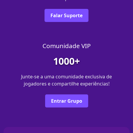
Falar Suporte
Comunidade VIP
1000+
Junte-se a uma comunidade exclusiva de
jogadores e compartilhe experiências!
Entrar Grupo