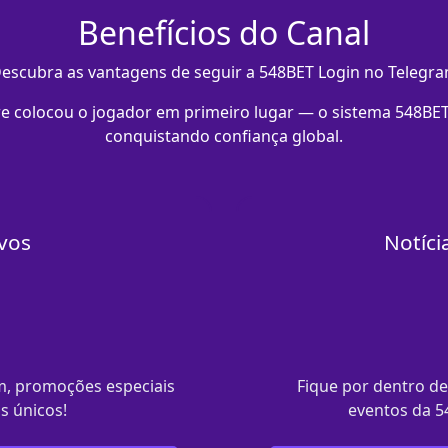
Benefícios do Canal
escubra as vantagens de seguir a 548BET Login no Telegr
e colocou o jogador em primeiro lugar — o sistema 548BET L
conquistando confiança global.
vos
Notíci
m, promoções especiais
Fique por dentro d
s únicos!
eventos da 5