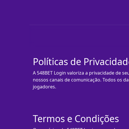
Políticas de Privacida
A 548BET Login valoriza a privacidade de s
nossos canais de comunicação. Todos os dad
jogadores.
Termos e Condições