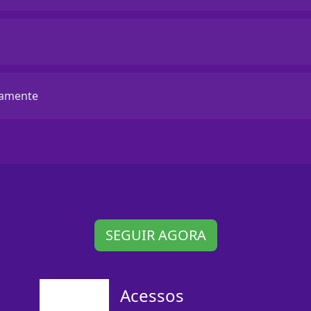
camente
SEGUIR AGORA
Acessos