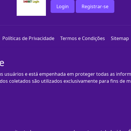
Login
Registrar-se
Políticas de Privacidade
Termos e Condições
Sitemap
de
eus usuários e está empenhada em proteger todas as infor
os coletados são utilizados exclusivamente para fins de m