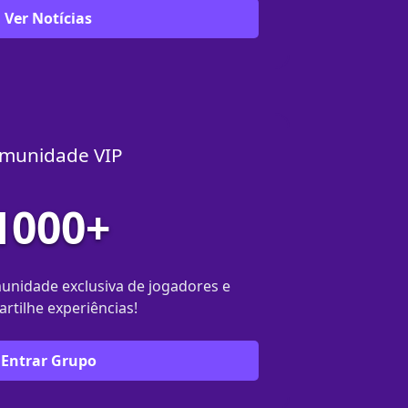
Ver Notícias
munidade VIP
1000+
unidade exclusiva de jogadores e
rtilhe experiências!
Entrar Grupo