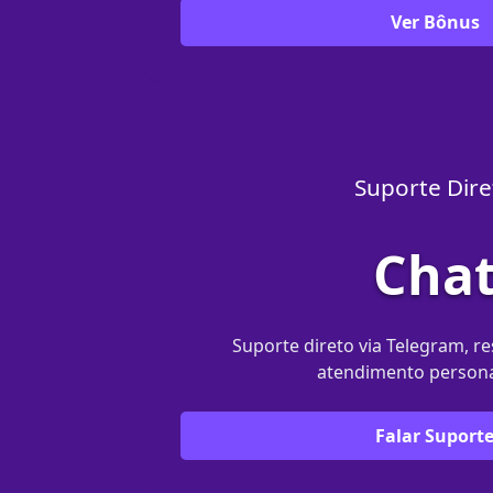
Ver Bônus
Suporte Dire
Cha
Suporte direto via Telegram, r
atendimento persona
Falar Suport