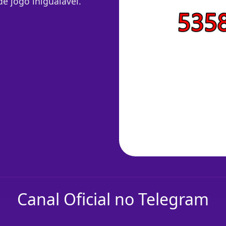
e jogo inigualável.
Canal Oficial no Telegram