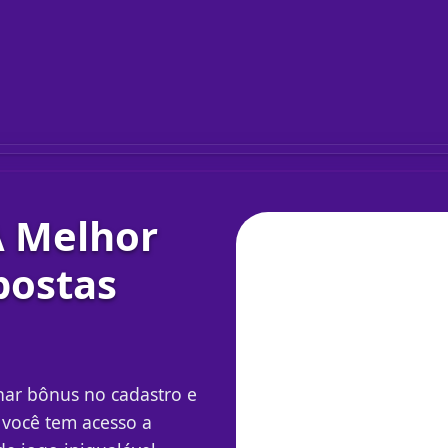
 A Melhor
postas
har bônus no cadastro e
 você tem acesso a