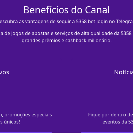
Benefícios do Canal
escubra as vantagens de seguir a 5358 bet login no Telegr
de jogos de apostas e serviços de alta qualidade da 5358 bet
grandes prêmios e cashback milionário.
vos
Notíci
m, promoções especiais
Fique por dentro d
s únicos!
eventos da 53