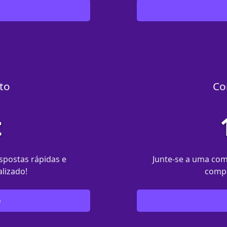
to
Co
t
espostas rápidas e
Junte-se a uma com
lizado!
compa
e