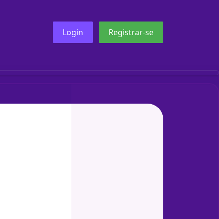
Login
Registrar-se