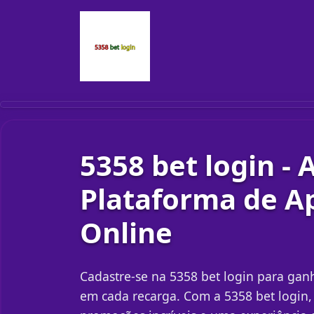
5358 bet login -
Plataforma de A
Online
Cadastre-se na 5358 bet login para gan
em cada recarga. Com a 5358 bet login,