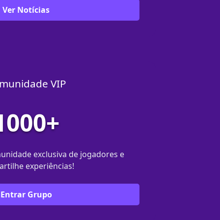
Ver Notícias
munidade VIP
1000+
unidade exclusiva de jogadores e
rtilhe experiências!
Entrar Grupo