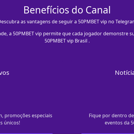
Benefícios do Canal
escubra as vantagens de seguir a 50PMBET vip no Telegr
ade, a 50PMBET vip permite que cada jogador demonstre su
50PMBET vip Brasil .
vos
Notíci
m, promoções especiais
Fique por dentro d
s únicos!
eventos da 5