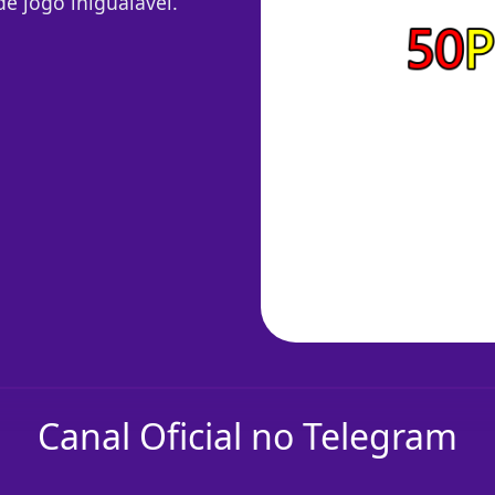
e jogo inigualável.
Canal Oficial no Telegram