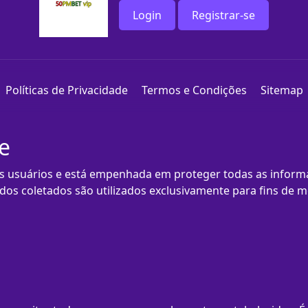
Login
Registrar-se
Políticas de Privacidade
Termos e Condições
Sitemap
de
us usuários e está empenhada em proteger todas as inform
os coletados são utilizados exclusivamente para fins de m