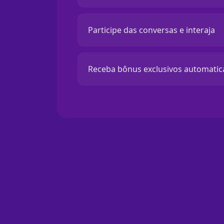
Participe das conversas e interaja
Receba bônus exclusivos automati