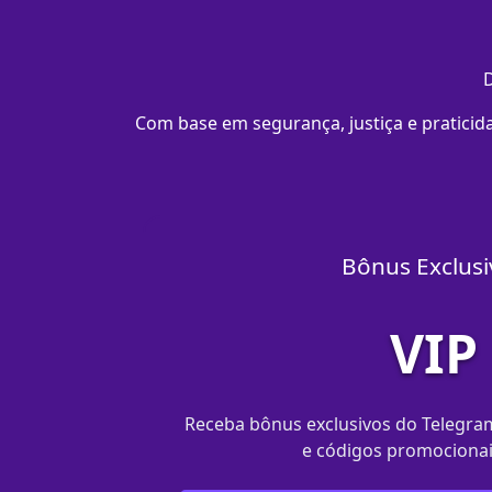
D
Com base em segurança, justiça e praticid
Bônus Exclusi
VIP
Receba bônus exclusivos do Telegra
e códigos promocionai