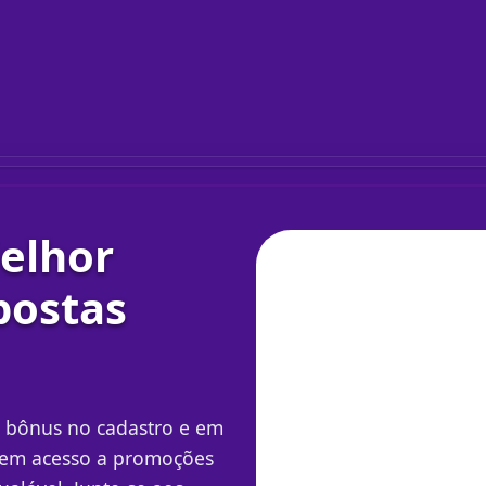
Melhor
postas
 bônus no cadastro e em
tem acesso a promoções