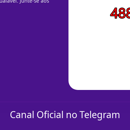
ualável. Junte-se aos
Canal Oficial no Telegram