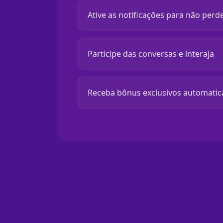
Ative as notificações para não perd
Participe das conversas e interaja
Receba bônus exclusivos automati