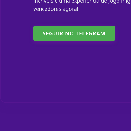
incríveis e uma experiência de jogo inig
vencedores agora!
SEGUIR NO TELEGRAM