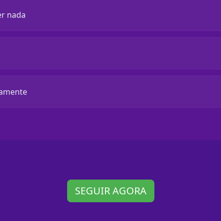
er nada
camente
SEGUIR AGORA