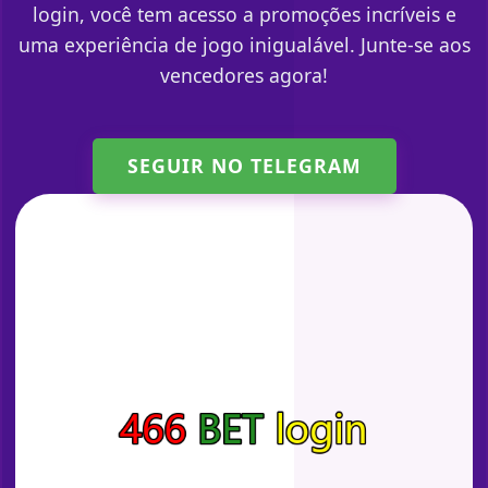
login, você tem acesso a promoções incríveis e
uma experiência de jogo inigualável. Junte-se aos
vencedores agora!
SEGUIR NO TELEGRAM