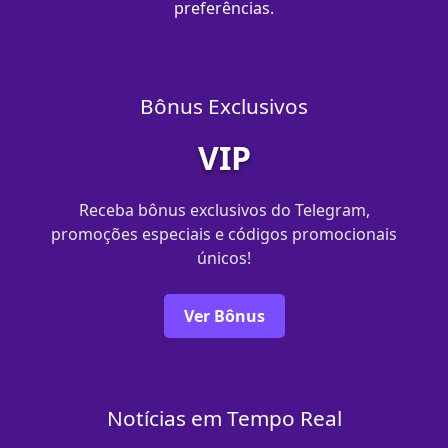
preferências.
Bônus Exclusivos
VIP
Receba bônus exclusivos do Telegram,
promoções especiais e códigos promocionais
únicos!
Ver Bônus
Notícias em Tempo Real