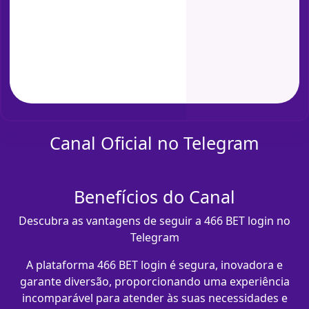
Canal Oficial no Telegram
Benefícios do Canal
Descubra as vantagens de seguir a 466 BET login no
Telegram
A plataforma 466 BET login é segura, inovadora e
garante diversão, proporcionando uma experiência
incomparável para atender às suas necessidades e