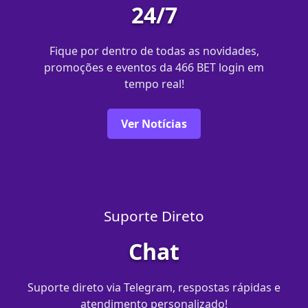
24/7
Fique por dentro de todas as novidades,
promoções e eventos da 466 BET login em
tempo real!
Ver Notícias
Suporte Direto
Chat
Suporte direto via Telegram, respostas rápidas e
atendimento personalizado!