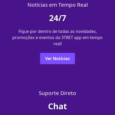
Notícias em Tempo Real
24/7
Fique por dentro de todas as novidades,
promoções e eventos da 3TBET app em tempo
real!
Ver Notícias
Suporte Direto
Chat