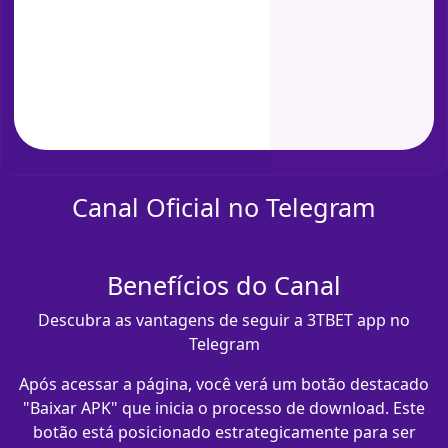
Canal Oficial no Telegram
Benefícios do Canal
Descubra as vantagens de seguir a 3TBET app no
Telegram
Após acessar a página, você verá um botão destacado
"Baixar APK" que inicia o processo de download. Este
botão está posicionado estrategicamente para ser