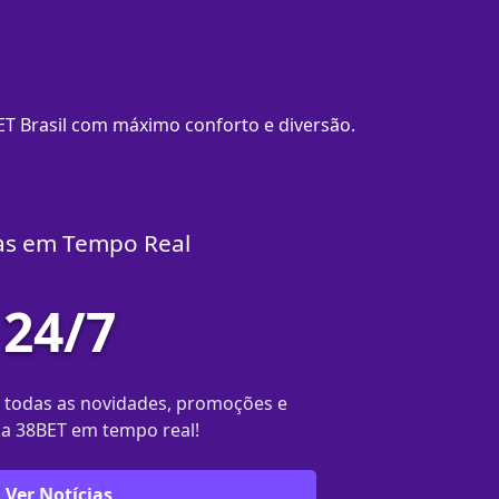
8BET Brasil com máximo conforto e diversão.
as em Tempo Real
24/7
e todas as novidades, promoções e
da 38BET em tempo real!
Ver Notícias