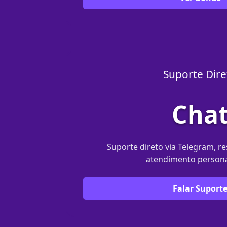
Suporte Dire
Cha
Suporte direto via Telegram, r
atendimento persona
Falar Suport