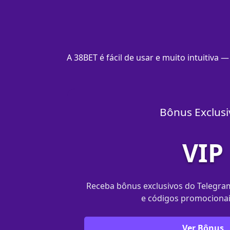
A 38BET é fácil de usar e muito intuitiva 
Bônus Exclusi
VIP
Receba bônus exclusivos do Telegra
e códigos promocionai
Ver Bônus