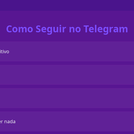
Como Seguir no Telegram
tivo
er nada