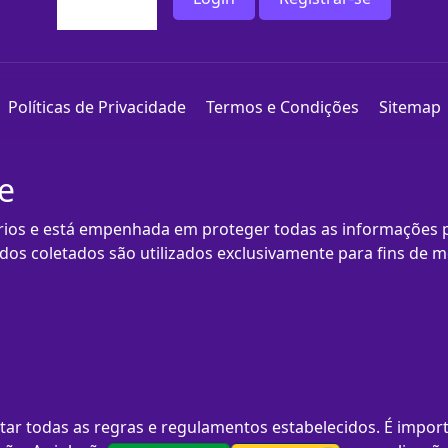
Políticas de Privacidade
Termos e Condições
Sitemap
de
ários e está empenhada em proteger todas as informações 
os coletados são utilizados exclusivamente para fins de m
r todas as regras e regulamentos estabelecidos. É import