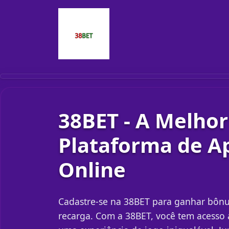
38BET - A Melhor
Plataforma de A
Online
Cadastre-se na 38BET para ganhar bônu
recarga. Com a 38BET, você tem acesso 