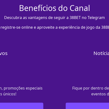
Benefícios do Canal
Descubra as vantagens de seguir a 38BET no Telegram
— registre-se online e aproveite a experiência de jogo da 3
vos
Notíci
m, promoções especiais
Fique por dentro d
s únicos!
eventos 