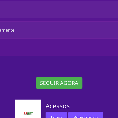
camente
SEGUIR AGORA
Acessos
Login
Registrar-se