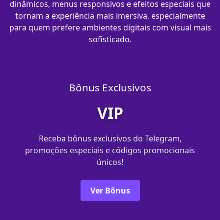
dinâmicos, menus responsivos e efeitos especiais que
tornam a experiência mais imersiva, especialmente
para quem prefere ambientes digitais com visual mais
sofisticado.
Bônus Exclusivos
VIP
Receba bônus exclusivos do Telegram,
promoções especiais e códigos promocionais
únicos!
Ver Bônus