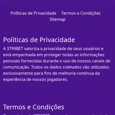
Políticas de Privacidade
Termos e Condições
Sitemap
Políticas de Privacidade
A 3799BET valoriza a privacidade de seus usuários e
está empenhada em proteger todas as informações
pessoais fornecidas durante o uso de nossos canais de
comunicação. Todos os dados coletados são utilizados
exclusivamente para fins de melhoria contínua da
experiência de nossos jogadores.
Termos e Condições