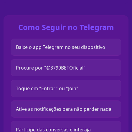
Como Seguir no Telegram
Baixe o app Telegram no seu dispositivo
Procure por "@3799BETOficial"
Toque em "Entrar" ou "Join"
Ative as notificações para não perder nada
Participe das conversas e interaja