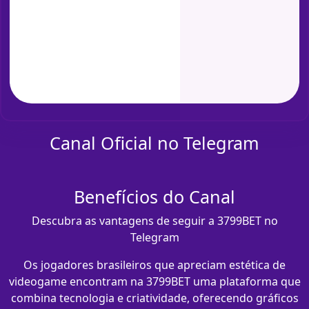
Canal Oficial no Telegram
Benefícios do Canal
Descubra as vantagens de seguir a 3799BET no
Telegram
Os jogadores brasileiros que apreciam estética de
videogame encontram na 3799BET uma plataforma que
combina tecnologia e criatividade, oferecendo gráficos