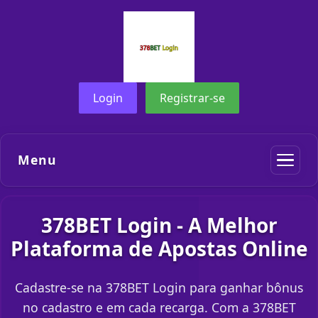
Login
Registrar-se
Menu
378BET Login - A Melhor
Plataforma de Apostas Online
Cadastre-se na 378BET Login para ganhar bônus
no cadastro e em cada recarga. Com a 378BET