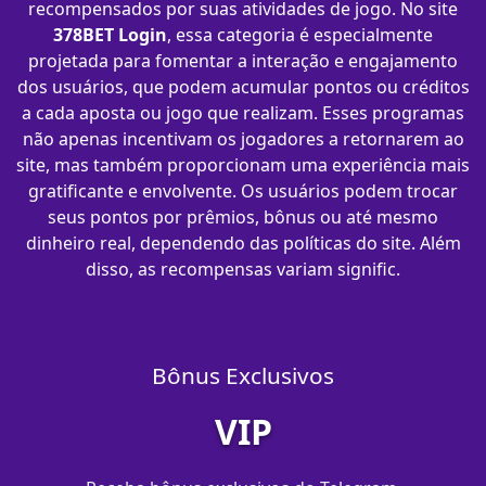
recompensados por suas atividades de jogo. No site
378BET Login
, essa categoria é especialmente
projetada para fomentar a interação e engajamento
dos usuários, que podem acumular pontos ou créditos
a cada aposta ou jogo que realizam. Esses programas
não apenas incentivam os jogadores a retornarem ao
site, mas também proporcionam uma experiência mais
gratificante e envolvente. Os usuários podem trocar
seus pontos por prêmios, bônus ou até mesmo
dinheiro real, dependendo das políticas do site. Além
disso, as recompensas variam signific.
Bônus Exclusivos
VIP