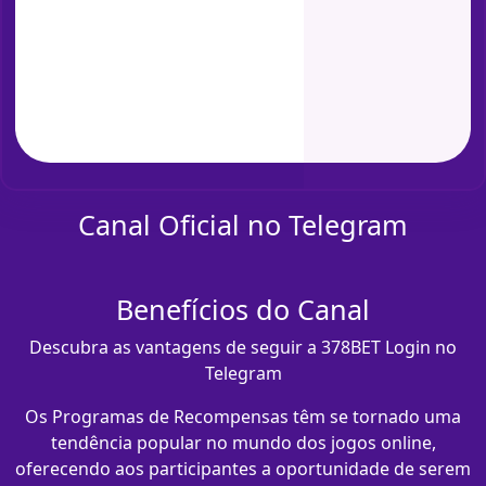
Canal Oficial no Telegram
Benefícios do Canal
Descubra as vantagens de seguir a 378BET Login no
Telegram
Os Programas de Recompensas têm se tornado uma
tendência popular no mundo dos jogos online,
oferecendo aos participantes a oportunidade de serem