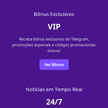
Bônus Exclusivos
VIP
Receba bônus exclusivos do Telegram,
promoções especiais e códigos promocionais
únicos!
Ver Bônus
Notícias em Tempo Real
24/7