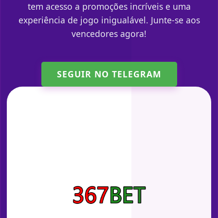
tem acesso a promoções incríveis e uma
experiência de jogo inigualável. Junte-se aos
vencedores agora!
SEGUIR NO TELEGRAM