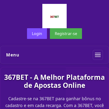
Login
Registrar-se
Menu
367BET - A Melhor Plataforma
de Apostas Online
Cadastre-se na 367BET para ganhar bônus no
cadastro e em cada recarga. Com a 367BET, você