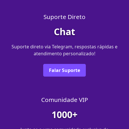
Suporte Direto
Chat
Suporte direto via Telegram, respostas rápidas e
atendimento personalizado!
Falar Suporte
Comunidade VIP
1000+