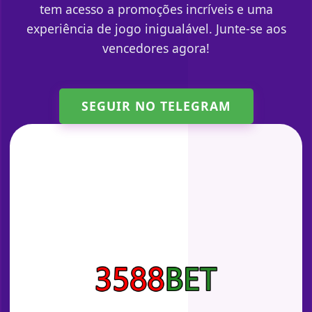
tem acesso a promoções incríveis e uma
experiência de jogo inigualável. Junte-se aos
vencedores agora!
SEGUIR NO TELEGRAM