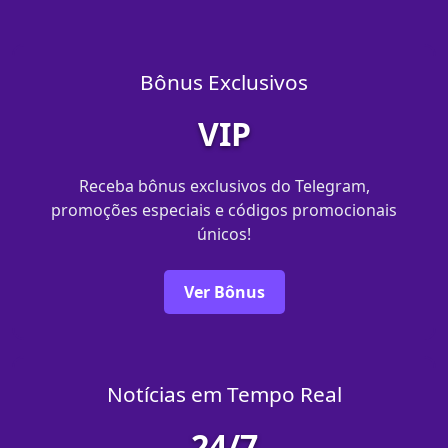
Bônus Exclusivos
VIP
Receba bônus exclusivos do Telegram,
promoções especiais e códigos promocionais
únicos!
Ver Bônus
Notícias em Tempo Real
24/7