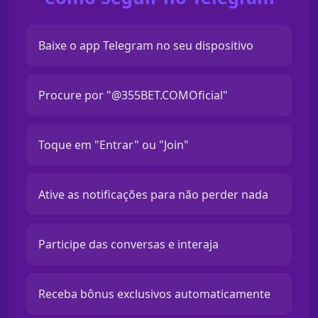
Baixe o app Telegram no seu dispositivo
Procure por "@355BET.COMOficial"
Toque em "Entrar" ou "Join"
Ative as notificações para não perder nada
Participe das conversas e interaja
Receba bônus exclusivos automaticamente