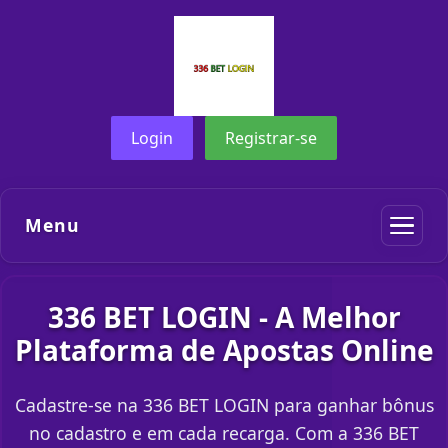
Login
Registrar-se
Menu
336 BET LOGIN - A Melhor
Plataforma de Apostas Online
Cadastre-se na 336 BET LOGIN para ganhar bônus
no cadastro e em cada recarga. Com a 336 BET