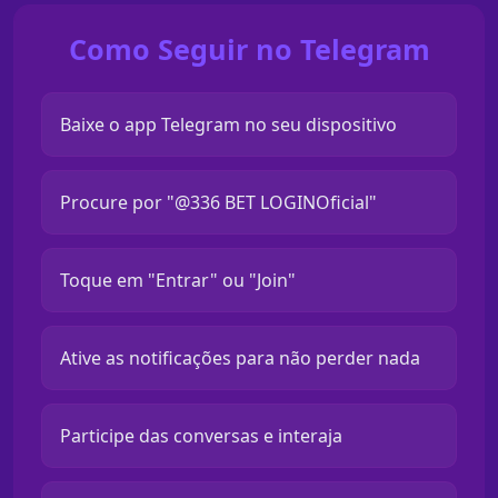
Como Seguir no Telegram
Baixe o app Telegram no seu dispositivo
Procure por "@336 BET LOGINOficial"
Toque em "Entrar" ou "Join"
Ative as notificações para não perder nada
Participe das conversas e interaja