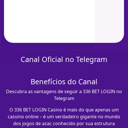
Canal Oficial no Telegram
Benefícios do Canal
Descubra as vantagens de seguir a 336 BET LOGIN no
Telegram
O 336 BET LOGIN Casino é mais do que apenas um
cassino online – é um verdadeiro gigante no mundo
dos jogos de azar, conhecido por sua estrutura