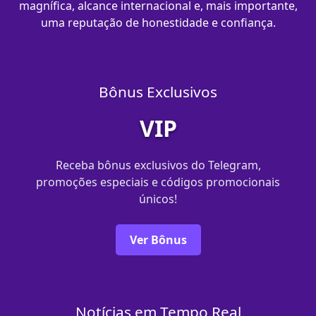
magnífica, alcance internacional e, mais importante,
uma reputação de honestidade e confiança.
Bônus Exclusivos
VIP
Receba bônus exclusivos do Telegram,
promoções especiais e códigos promocionais
únicos!
Ver Bônus
Notícias em Tempo Real