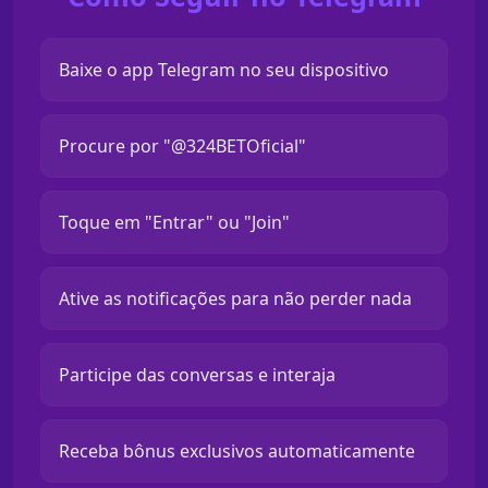
Baixe o app Telegram no seu dispositivo
Procure por "@324BETOficial"
Toque em "Entrar" ou "Join"
Ative as notificações para não perder nada
Participe das conversas e interaja
Receba bônus exclusivos automaticamente