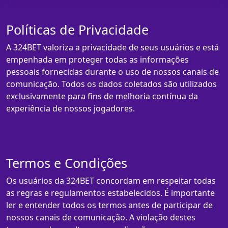
Políticas de Privacidade
A 324BET valoriza a privacidade de seus usuários e está
empenhada em proteger todas as informações
pessoais fornecidas durante o uso de nossos canais de
comunicação. Todos os dados coletados são utilizados
exclusivamente para fins de melhoria contínua da
experiência de nossos jogadores.
Termos e Condições
Os usuários da 324BET concordam em respeitar todas
as regras e regulamentos estabelecidos. É importante
ler e entender todos os termos antes de participar de
nossos canais de comunicação. A violação destes