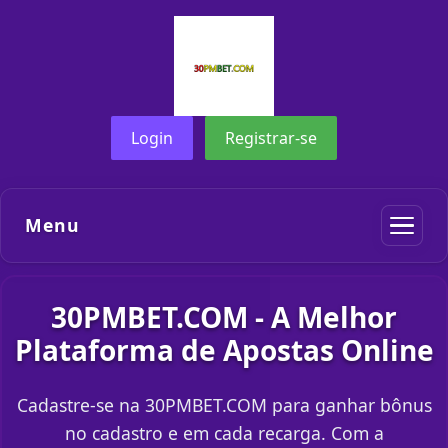
Login
Registrar-se
Menu
30PMBET.COM - A Melhor
Plataforma de Apostas Online
Cadastre-se na 30PMBET.COM para ganhar bônus
no cadastro e em cada recarga. Com a