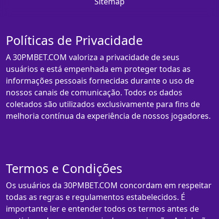
Sitemap
Políticas de Privacidade
A 30PMBET.COM valoriza a privacidade de seus
usuários e está empenhada em proteger todas as
informações pessoais fornecidas durante o uso de
nossos canais de comunicação. Todos os dados
coletados são utilizados exclusivamente para fins de
melhoria contínua da experiência de nossos jogadores.
Termos e Condições
Os usuários da 30PMBET.COM concordam em respeitar
todas as regras e regulamentos estabelecidos. É
importante ler e entender todos os termos antes de