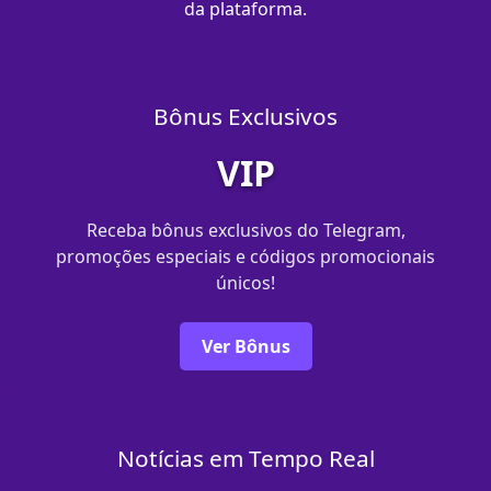
da plataforma.
Bônus Exclusivos
VIP
Receba bônus exclusivos do Telegram,
promoções especiais e códigos promocionais
únicos!
Ver Bônus
Notícias em Tempo Real