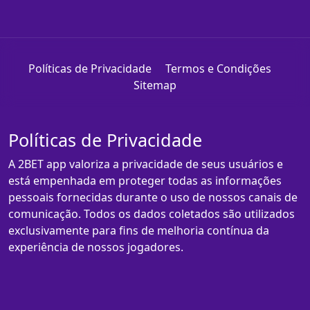
Políticas de Privacidade
Termos e Condições
Sitemap
Políticas de Privacidade
A 2BET app valoriza a privacidade de seus usuários e
está empenhada em proteger todas as informações
pessoais fornecidas durante o uso de nossos canais de
comunicação. Todos os dados coletados são utilizados
exclusivamente para fins de melhoria contínua da
experiência de nossos jogadores.