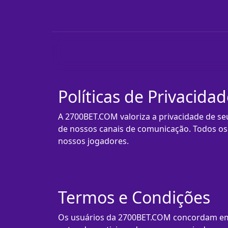
Políticas de Privacida
A 2700BET.COM valoriza a privacidade de s
de nossos canais de comunicação. Todos os 
nossos jogadores.
Termos e Condições
Os usuários da 2700BET.COM concordam em r