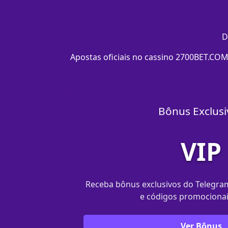
D
Apostas oficiais no cassino 2700BET.COM 
Bônus Exclusi
VIP
Receba bônus exclusivos do Telegra
e códigos promocionai
Ver Bônus