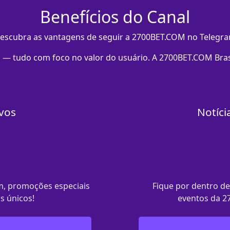
Benefícios do Canal
escubra as vantagens de seguir a 2700BET.COM no Telegr
— tudo com foco no valor do usuário. A 2700BET.COM Brasil é
vos
Notíci
m, promoções especiais
Fique por dentro d
s únicos!
eventos da 2