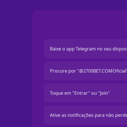
Baixe o app Telegram no seu disposi
Procure por "@2700BET.COMOficial
Toque em "Entrar" ou "Join"
Ative as notificações para não perd