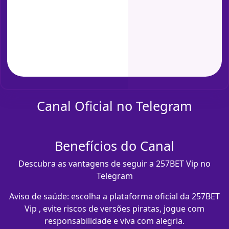
Canal Oficial no Telegram
Benefícios do Canal
Descubra as vantagens de seguir a 257BET Vip no
Telegram
Aviso de saúde: escolha a plataforma oficial da 257BET
Vip , evite riscos de versões piratas, jogue com
responsabilidade e viva com alegria.