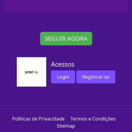
SEGUIR AGORA
Acessos
Login
Registrar-se
Políticas de Privacidade
Termos e Condições
Sitemap