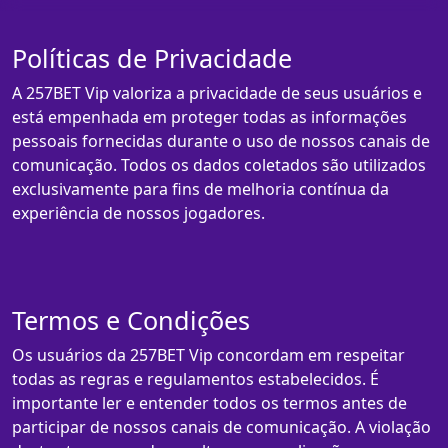
Políticas de Privacidade
A 257BET Vip valoriza a privacidade de seus usuários e
está empenhada em proteger todas as informações
pessoais fornecidas durante o uso de nossos canais de
comunicação. Todos os dados coletados são utilizados
exclusivamente para fins de melhoria contínua da
experiência de nossos jogadores.
Termos e Condições
Os usuários da 257BET Vip concordam em respeitar
todas as regras e regulamentos estabelecidos. É
importante ler e entender todos os termos antes de
participar de nossos canais de comunicação. A violação