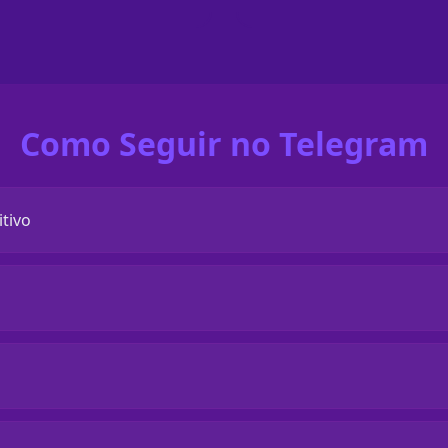
Como Seguir no Telegram
tivo