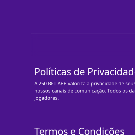
Políticas de Privacida
A 250 BET APP valoriza a privacidade de se
nossos canais de comunicação. Todos os dad
jogadores.
Termos e Condições