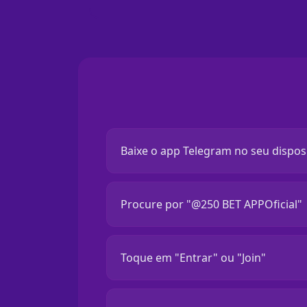
Baixe o app Telegram no seu disposi
Procure por "@250 BET APPOficial"
Toque em "Entrar" ou "Join"