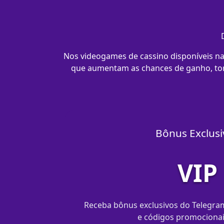
Nos videogames de cassino disponíveis na
que aumentam as chances de ganho, tor
Bônus Exclusi
VIP
Receba bônus exclusivos do Telegra
e códigos promocionai