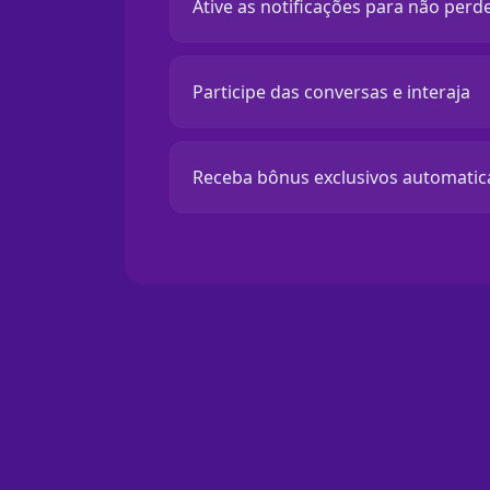
Ative as notificações para não perd
Participe das conversas e interaja
Receba bônus exclusivos automati