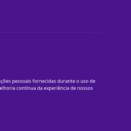
ações pessoais fornecidas durante o uso de
elhoria contínua da experiência de nossos