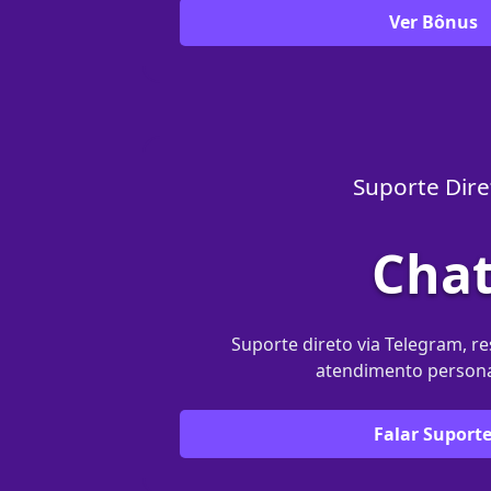
Ver Bônus
Suporte Dire
Cha
Suporte direto via Telegram, r
atendimento persona
Falar Suport