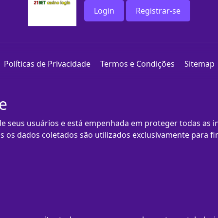
Login
Registrar-se
Políticas de Privacidade
Termos e Condições
Sitemap
de
e de seus usuários e está empenhada em proteger todas as 
 os dados coletados são utilizados exclusivamente para fi