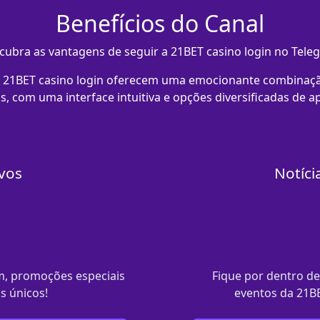
Benefícios do Canal
cubra as vantagens de seguir a 21BET casino login no Tele
o 21BET casino login oferecem uma emocionante combinaçã
, com uma interface intuitiva e opções diversificadas de a
vos
Notíci
m, promoções especiais
Fique por dentro d
s únicos!
eventos da 21BE