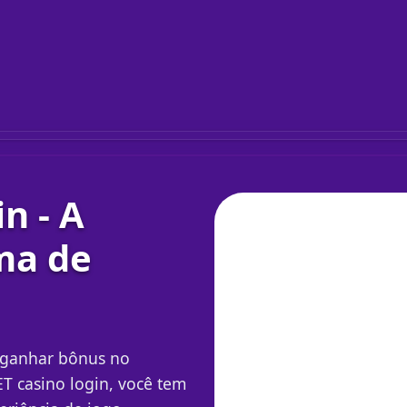
n - A
ma de
a ganhar bônus no
T casino login, você tem