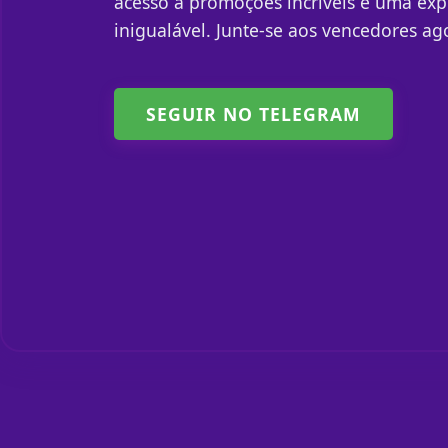
acesso a promoções incríveis e uma exp
inigualável. Junte-se aos vencedores ag
SEGUIR NO TELEGRAM