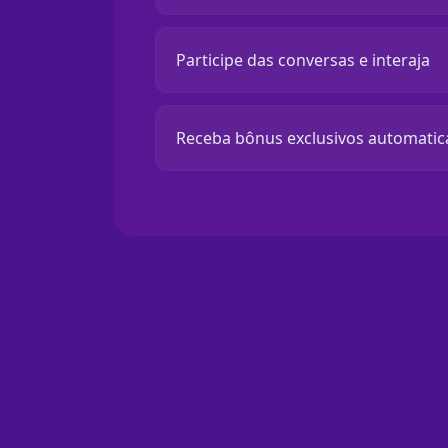
Participe das conversas e interaja
Receba bônus exclusivos automati