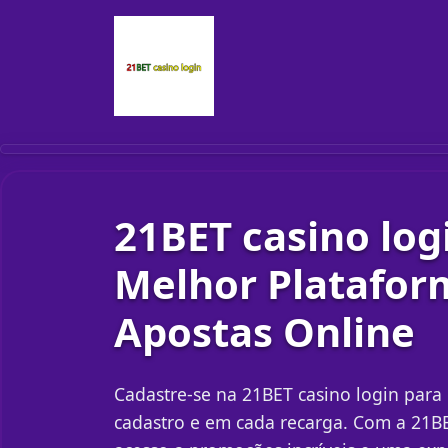
21BET casino logi
Melhor Platafor
Apostas Online
Cadastre-se na 21BET casino login par
cadastro e em cada recarga. Com a 21BE