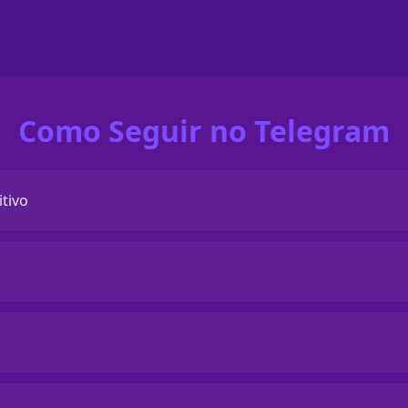
Como Seguir no Telegram
tivo