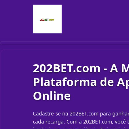
202BET.com - A 
Plataforma de A
Online
Cadastre-se na 202BET.com para ganha
cada recarga. Com a 202BET.com, você