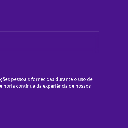
ções pessoais fornecidas durante o uso de
elhoria contínua da experiência de nossos