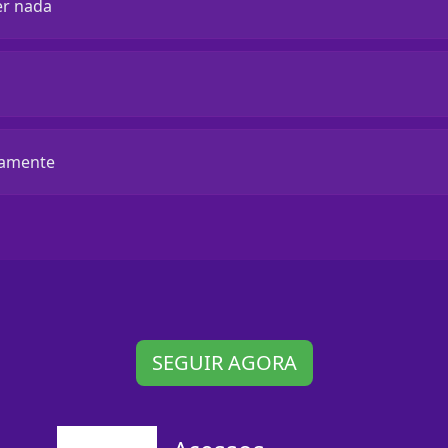
er nada
camente
SEGUIR AGORA