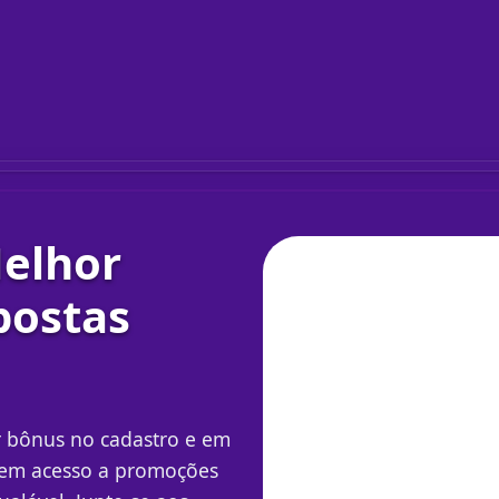
Melhor
postas
 bônus no cadastro e em
tem acesso a promoções