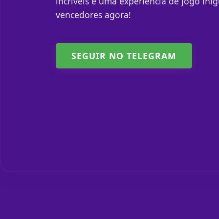
incríveis e uma experiência de jogo inig
vencedores agora!
SEGUIR NO TELEGRAM