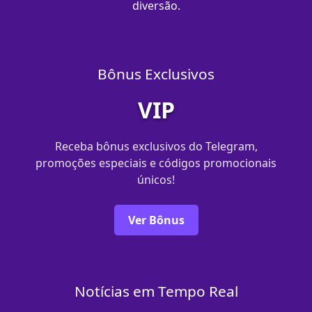
diversão.
Bônus Exclusivos
VIP
Receba bônus exclusivos do Telegram,
promoções especiais e códigos promocionais
únicos!
Ver Bônus
Notícias em Tempo Real