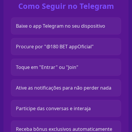
Como Seguir no Telegram
Baixe o app Telegram no seu dispositivo
Procure por "@180 BET appOficial"
Toque em "Entrar" ou "Join"
Ative as notificações para não perder nada
Participe das conversas e interaja
Receba bônus exclusivos automaticamente