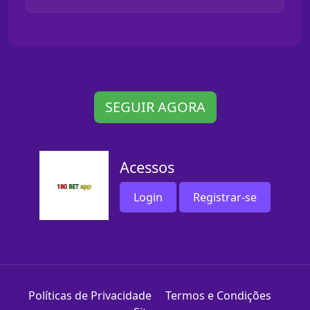
SEGUIR AGORA
Acessos
Login
Registrar-se
Políticas de Privacidade
Termos e Condições